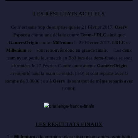
LES RÉSULTATS ACTUELS
Ce n’est sans trop de surprise que le 21 Février 2017,
Oserv
Esport
a connu une défaite contre
Team-LDLC
ainsi que
GamersOrigin
contre
Millenium
le 22 Février 2017.
LDLC
et
Millenium
se sont retrouvés donc en grande finale.
Les deux
team ayant perdu leur match en Bo3 lors des demi-finales se sont
affrontées le 27 Février. Contre toute attente
GamersOrigin
a remporté haut la main ce match (3-0) et sont repartis avec la
somme de 3.000
€ ; qu’à
Oserv
ils sont tout de même repartis avec
1.000€.
LES RÉSULTATS FINAUX
1 –
Millenium
à la première place du podium après avoir battu