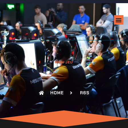
NOM JEU
HOME
R6S