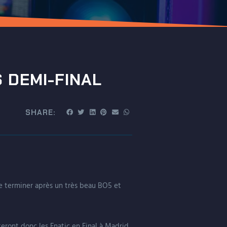
 DEMI-FINAL
SHARE:
se terminer après un très beau BO5 et
eront donc les Fnatic en Final à Madrid