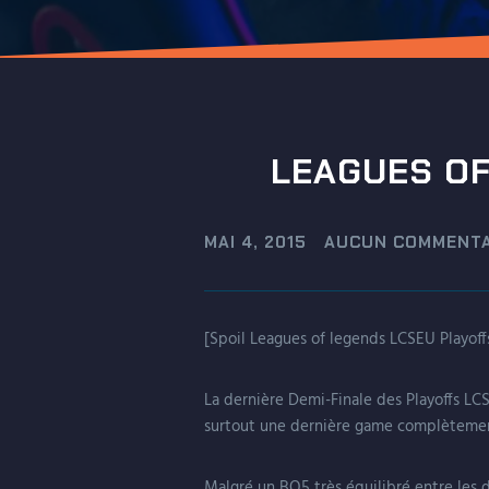
LEAGUES OF
MAI 4, 2015
AUCUN COMMENTA
[Spoil Leagues of legends LCSEU Playoff
La dernière Demi-Finale des Playoffs LC
surtout une dernière game complètement h
Malgré un BO5 très équilibré entre les 