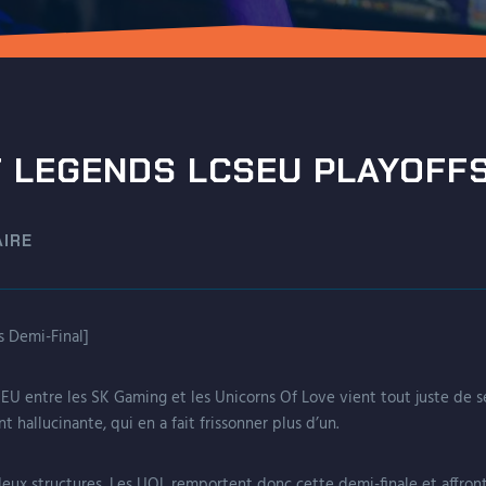
 LEGENDS LCSEU PLAYOFFS
IRE
s Demi-Final]
SEU entre les SK Gaming et les Unicorns Of Love vient tout juste de 
allucinante, qui en a fait frissonner plus d’un.
deux structures, Les UOL remportent donc cette demi-finale et affront