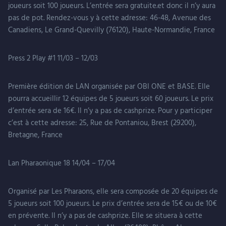
joueurs soit 100 joueurs. L’entrée sera gratuite.et donc il n’y aura
pas de pot. Rendez-vous y à cette adresse: 46-48, Avenue des
Canadiens, Le Grand-Quevilly (76120), Haute-Normandie, France
Press 2 Play #1 11/03 – 12/03
Première édition de LAN organisée par OBI ONE et BASE. Elle
pourra accueillir 12 équipes de 5 joueurs soit 60 joueurs. Le prix
d’entrée sera de 16€. Il n’y a pas de cashprize. Pour y participer
c’est à cette adresse: 25, Rue de Pontaniou, Brest (29200),
Bretagne, France
Lan Pharaonique 18 14/04 – 17/04
Organisé par Les Pharaons, elle sera composée de 20 équipes de
5 joueurs soit 100 joueurs. Le prix d’entrée sera de 15€ ou de 10€
en prévente. Il n’y a pas de cashprize. Elle se situera à cette