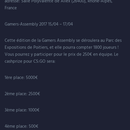
adresse: Salle Polyvalente de Allex (26400), Rhône-Alpes,
France
Gamers-Assembly 2017 15/04 – 17/04
Cette édition de la Gamers Assembly se déroulera au Parc des
Expositions de Poitiers, et elle pourra compter 1800 joueurs !
Vous pourrez y participer pour le prix de 250€ en équipe. Le
cashprize pour CS:GO sera:
1ère place: 5000€
2ème place: 2500€
3ème place: 1000€
4ème place: 500€