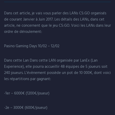
Dans cet article, je vais vous parler des LANs CS:GO organisés
de courant Janvier à Juin 2017. Les détails des LANs, dans cet
article, ne concernent que le jeu CS:GO. Voici les LANs dans leur
ordre de déroulement:
Pasino Gaming Days 10/02 – 12/02
Dans cette Lan Dans cette LAN organisée par LanEx (Lan
Experience), elle pourra accueillir 48 équipes de 5 joueurs soit
240 joueurs. L’évènement possède un pot de 10 000€, dont voici
les répartitions par gagnant:
-1er – 6000€ (1200€/joueur)
-2e – 3000€ (600€/joueur)