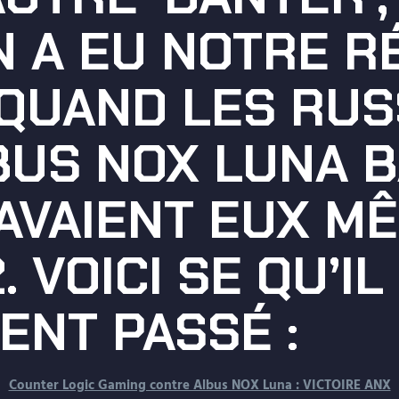
N A EU NOTRE R
 QUAND LES RU
BUS NOX LUNA 
 AVAIENT EUX M
 VOICI SE QU’IL
ENT PASSÉ :
Counter Logic Gaming contre Albus NOX Luna : VICTOIRE ANX