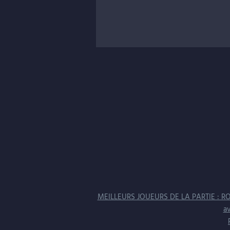
Mais tout de même une très
très 
absolument 
Par contre si y’en a bien un qui a encor