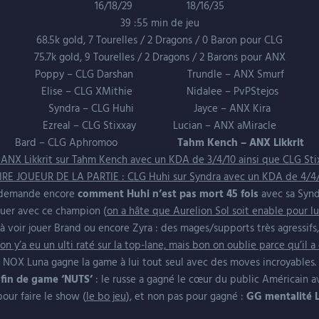
16/18/29 18/16/35
39 :55 min de jeu
68.5k gold, 7 Tourelles / 2 Dragons / 0 Baron pour CLG
75.7k gold, 9 Tourelles / 2 Dragons / 2 Barons pour ANX
Poppy – CLG Darshan Trundle – ANX Smurf
Elise – CLG XMithie Nidalee – PvPStejos
Syndra – CLG Huhi Jayce – ANX Kira
Ezreal – CLG Stixxay Lucian – ANX aMiracle
Bard – CLG Aphromoo
Tahm Kench – ANX Likkrit
X Likkrit sur Tahm Kench avec un KDA de 3/4/10 ainsi que CLG Stix
IRE JOUEUR DE LA PARTIE : CLG Huhi sur Syndra avec un KDA de 4/4
e demande encore
comment Huhi n’est pas mort 45 fois
avec sa Synd
ouer avec ce champion (
on a hâte que Aurelion Sol soit enable pour lu
é à voir jouer Brand ou encore Zyra : des mages/supports très agressifs
on y’a eu un ulti raté sur la top-lane, mais bon on oublie parce qu’il a
NOX Luna gagne la game à lui tout seul avec des moves incroyables.
 fin de game ‘NUTS’
: le russe a gagné le cœur du public Américain av
pour faire le show (
le bo jeu
), et non pas pour gagné :
GG mentalité L