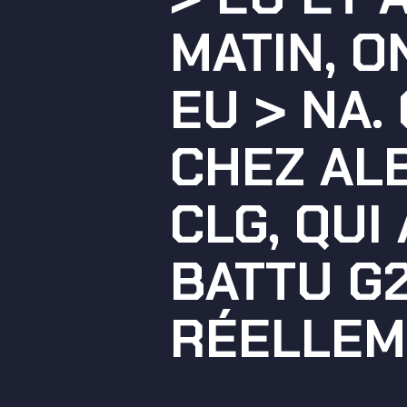
MATIN, O
EU > NA.
CHEZ AL
CLG, QUI
BATTU G2.
RÉELLEM