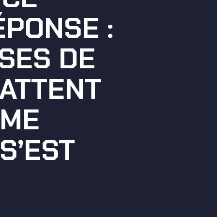
ÉPONSE :
SSES DE
BATTENT
ÊME
 S’EST