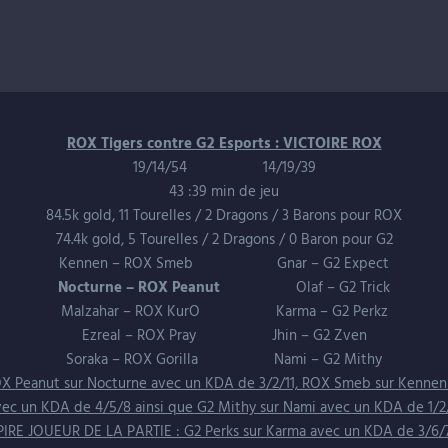
belle game pour certains joueurs G2
, comme
Mithy qui sauve Expe
fabuleux avec
Olaf qui fera le taf pour G2 en early/mid game malgr
e fait des siennes… C’est
Perkz
:
build un peu inattendu
,
pas de QSS
à ses vacances
!!