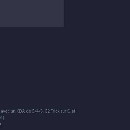
ct à la dernière seconde
, ou Trick
é la défaite
.
contre un Malzahar, bref…
Perkz il tient