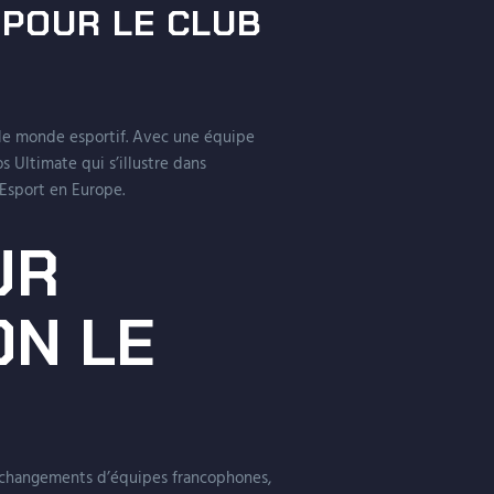
 POUR LE CLUB
 le monde esportif. Avec une équipe
 Ultimate qui s’illustre dans
’Esport en Europe.
UR
ON LE
s changements d’équipes francophones,