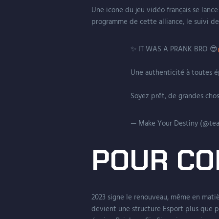
Une icone du jeu vidéo français se lance
programme de cette alliance, le suivi d
✨ IT WAS A PRANK BRO 😎
Une authenticité à toutes ép
Soyez prêt, de grandes cho
— Make Your Destiny (@t
POUR CO
2023 signe le renouveau, même en matiè
devient une structure Esport plus que 