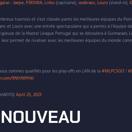
gaise
:
Jaepe
,
P3R3IIRA
,
Linko
(capitaine),
seabraez
,
Louro
(stand-in),
K
breux tournois et s’est classée parmi les meilleures équipes du Port
nc et Louro avec une entrée spectaculaire qui a permis à l’équipe de
tigieuse de la Master League Portugal qui se déroulera à Guimaraes. L
qui leur permet de rivaliser avec les meilleures équipes du monde 
nous sommes qualifiés pour les play-offs en LAN de la
#MLPCSGO
!
#
er.com/9NttN9fHkl
eamMYD)
April 25, 2023
 NOUVEAU