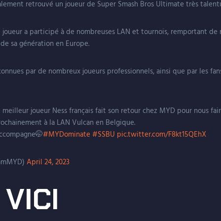
lement retrouvé un joueur de Super Smash Bros Ultimate très talen
oueur a participé à de nombreuses LAN et tournois, remportant de 
 de sa génération en Europe.
onnues par de nombreux joueurs professionnels, ainsi que par les fans
Le meilleur joueur Ness français fait son retour chez MYD pour nous fai
rochainement à la LAN Vulcan en Belgique.
’accompagne🤭
#MYDominate
#SSBU
pic.twitter.com/F8kt15QEhX
eamMYD)
April 24, 2023
 VICI