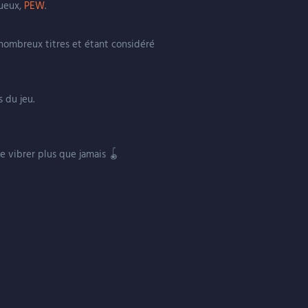
tueux,
PEW
.
nombreux titres et étant considéré
 du jeu.
re vibrer plus que jamais 🪀