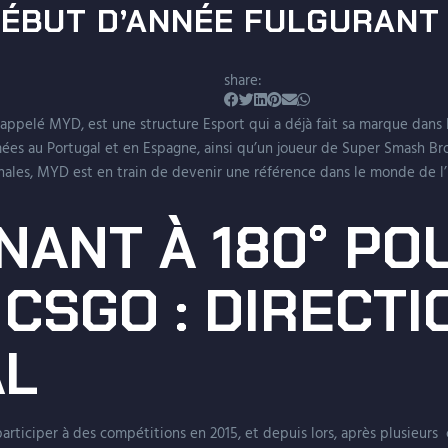
DÉBUT D’ANNÉE FULGURANT
share:
ppelé MYD, est une structure Esport qui a déjà fait sa marque dans
es au Portugal et en Espagne, ainsi qu’un joueur de Super Smash Bros
onales, MYD est en train de devenir une référence dans le monde de l
NANT À 180° PO
 CSGO : DIRECTI
AL
iciper à des compétitions en 2015, et depuis lors, après plusieur