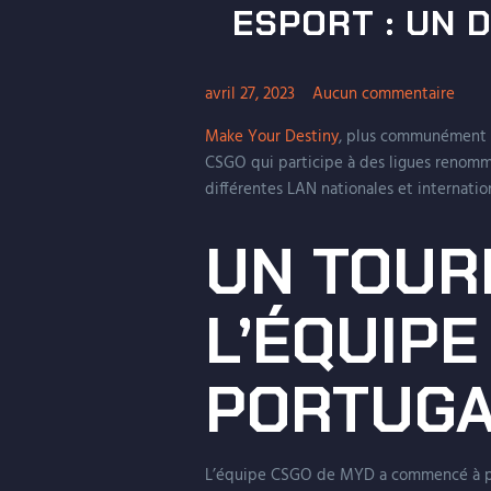
ESPORT : UN 
avril 27, 2023
Aucun commentaire
Make Your Destiny
, plus communément a
CSGO qui participe à des ligues renommé
différentes LAN nationales et internati
UN TOUR
L’ÉQUIPE
PORTUG
L’équipe CSGO de MYD a commencé à part