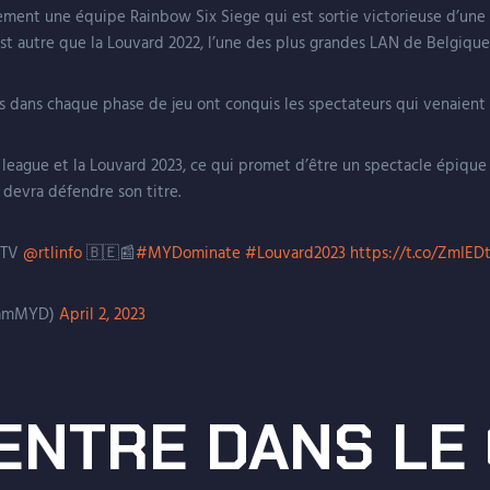
alement une équipe Rainbow Six Siege qui est sortie victorieuse d’une
est autre que la Louvard 2022, l’une des plus grandes LAN de Belgique 
is dans chaque phase de jeu ont conquis les spectateurs qui venaient l
VID league et la Louvard 2023, ce qui promet d’être un spectacle épiqu
devra défendre son titre.
a TV
@rtlinfo
🇧🇪📰
#MYDominate
#Louvard2023
https://t.co/ZmIE
eamMYD)
April 2, 2023
ENTRE DANS LE